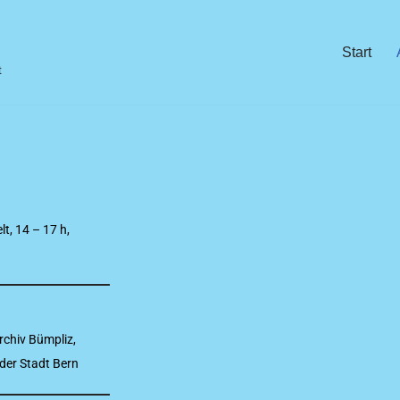
Start
t
t, 14 – 17 h,
chiv Bümpliz,
der Stadt Bern