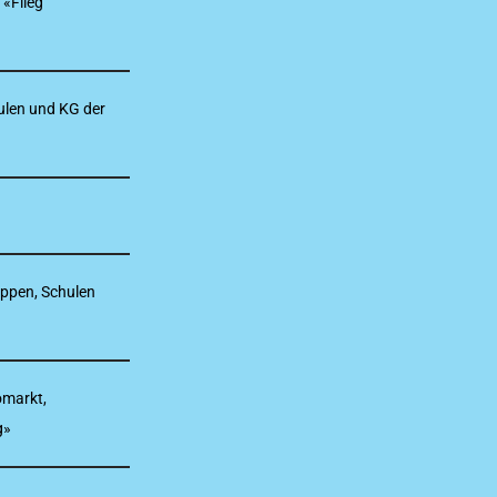
 «Flieg
ulen und KG der
uppen, Schulen
omarkt,
g»