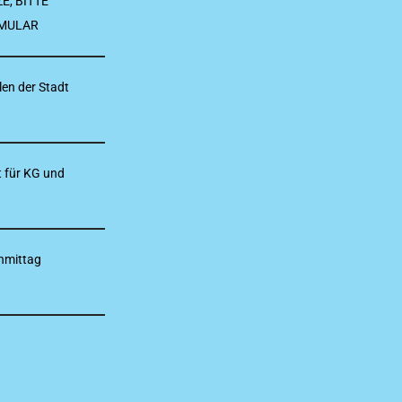
E, BITTE
RMULAR
len der Stadt
 für KG und
hmittag