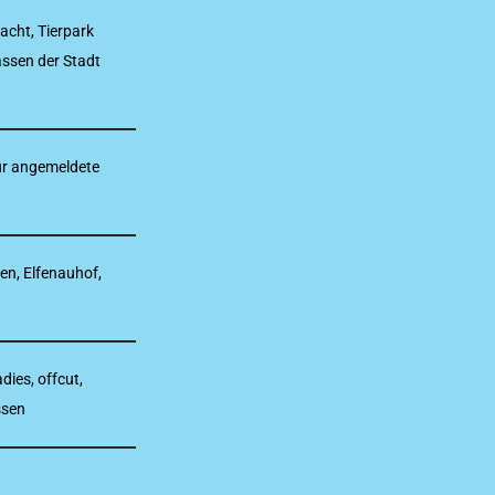
acht, Tierpark
assen der Stadt
für angemeldete
en, Elfenauhof,
ies, offcut,
ssen