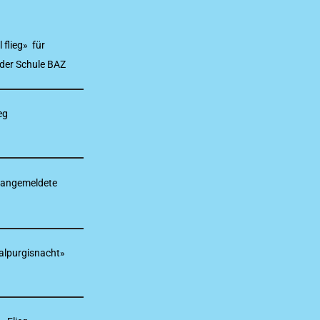
 flieg» für
der Schule BAZ
eg
ür angemeldete
Walpurgisnacht»