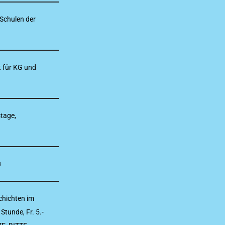
Schulen der
 für KG und
tage,
u
chichten im
tunde, Fr. 5.-